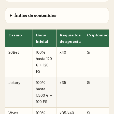
Índice de contenidos
Casino
Bono
Requisitos
Criptomoned
inicial
de apuesta
20Bet
100%
x40
Sí
hasta 120
€ + 120
FS
Jokery
100%
x35
Sí
hasta
1.500 € +
100 FS
Wyns
100%
x35/x40
Sí