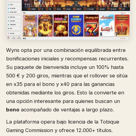
Wyns opta por una combinación equilibrada entre
bonificaciones iniciales y recompensas recurrentes.
Su paquete de bienvenida incluye un 100% hasta
500 € y 200 giros, mientras que el rollover se sitúa
en x35 para el bono y x40 para las ganancias
obtenidas mediante los giros. Esto la convierte en
una opción interesante para quienes buscan un
bono
acompañado de ventajas a largo plazo.
La plataforma opera bajo licencia de la Tobique
Gaming Commission y ofrece 12.000+ títulos.