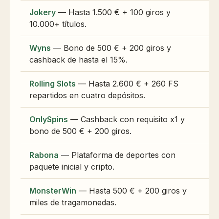
Jokery
— Hasta 1.500 € + 100 giros y
10.000+ títulos.
Wyns
— Bono de 500 € + 200 giros y
cashback de hasta el 15%.
Rolling Slots
— Hasta 2.600 € + 260 FS
repartidos en cuatro depósitos.
OnlySpins
— Cashback con requisito x1 y
bono de 500 € + 200 giros.
Rabona
— Plataforma de deportes con
paquete inicial y cripto.
MonsterWin
— Hasta 500 € + 200 giros y
miles de tragamonedas.