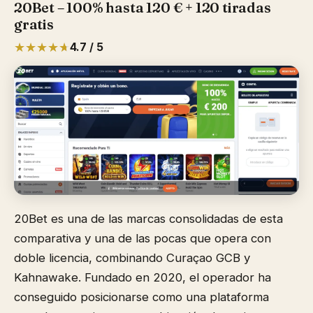
20Bet – 100% hasta 120 € + 120 tiradas
gratis
★★★★★
★★★★★
4.7 / 5
20Bet es una de las marcas consolidadas de esta
comparativa y una de las pocas que opera con
doble licencia, combinando Curaçao GCB y
Kahnawake. Fundado en 2020, el operador ha
conseguido posicionarse como una plataforma