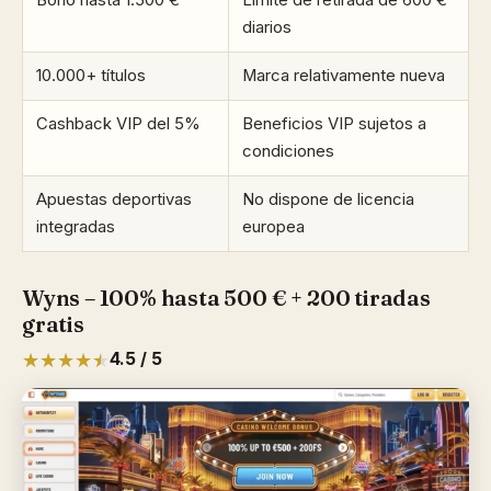
Bono hasta 1.500 €
Límite de retirada de 600 €
diarios
10.000+ títulos
Marca relativamente nueva
Cashback VIP del 5%
Beneficios VIP sujetos a
condiciones
Apuestas deportivas
No dispone de licencia
integradas
europea
Wyns – 100% hasta 500 € + 200 tiradas
gratis
★★★★★
★★★★★
4.5 / 5