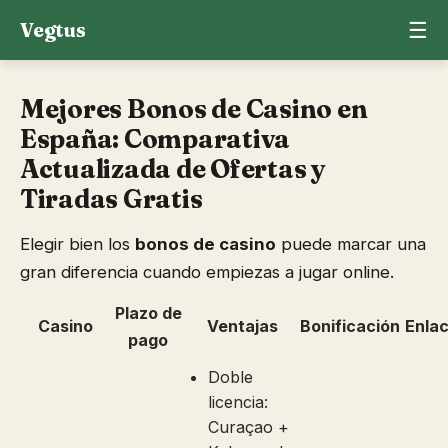
☰
Vegtus
Mejores Bonos de Casino en
España: Comparativa
Actualizada de Ofertas y
Tiradas Gratis
Elegir bien los
bonos de casino
puede marcar una
gran diferencia cuando empiezas a jugar online.
Plazo de
Casino
Ventajas
Bonificación
Enla
pago
Doble
licencia:
Curaçao +