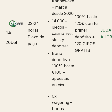
Kahnawake
– marca
desde 2020
100% hasta
14.000+
02-24
120€ con tu
juegos –
horas
primer
JUGA
4.9
casino live,
Plazo de
depósito +
AHO
slots y
20bet
pago
120 GIROS
deportes
GRATIS
Bono
deportivo
100% hasta
€100 +
apuestas
en vivo
0x
wagering –
bonus