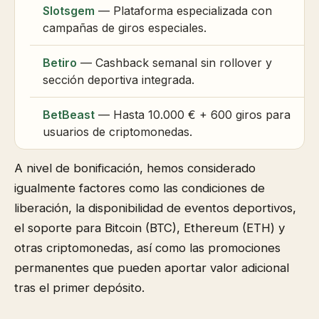
Slotsgem
— Plataforma especializada con
campañas de giros especiales.
Betiro
— Cashback semanal sin rollover y
sección deportiva integrada.
BetBeast
— Hasta 10.000 € + 600 giros para
usuarios de criptomonedas.
A nivel de bonificación, hemos considerado
igualmente factores como las condiciones de
liberación, la disponibilidad de eventos deportivos,
el soporte para Bitcoin (BTC), Ethereum (ETH) y
otras criptomonedas, así como las promociones
permanentes que pueden aportar valor adicional
tras el primer depósito.