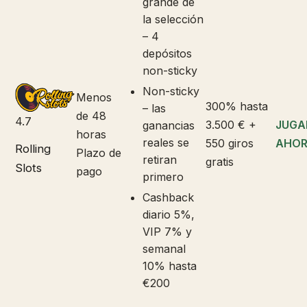
grande de
la selección
– 4
depósitos
non-sticky
Non-sticky
Menos
300% hasta
– las
de 48
4.7
3.500 € +
JUGA
ganancias
horas
reales se
550 giros
AHO
Rolling
Plazo de
retiran
gratis
Slots
pago
primero
Cashback
diario 5%,
VIP 7% y
semanal
10% hasta
€200