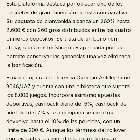
Esta plataforma destaca por ofrecer uno de los
paquetes de gran dimensión de esta comparativa.
Su paquete de bienvenida alcanza un 260% hasta
2.600 € con 260 giros distribuidos entre los cuatro
primeros depósitos. Se trata de un bono non-
sticky, una característica muy apreciada porque
permite conservar las ganancias una vez eliminada
la bonificación.
El casino opera bajo licencia Curaçao Antillephone
8048/JAZ y cuenta con una biblioteca que supera
los 8.000 juegos. Incorpora asimismo apuestas
deportivas, cashback diario del 5%, cashback de
fidelidad del 7% y una campaña semanal que
devuelve hasta el 10% de las pérdidas, con un
límite de 200 €. Aunque los términos del rollover
son exigentes, es importante recordar que el