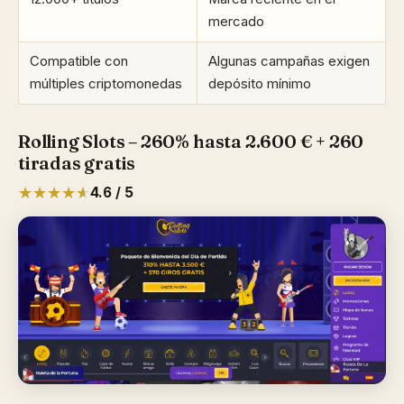
mercado
Compatible con
Algunas campañas exigen
múltiples criptomonedas
depósito mínimo
Rolling Slots – 260% hasta 2.600 € + 260
tiradas gratis
★★★★★
★★★★★
4.6 / 5