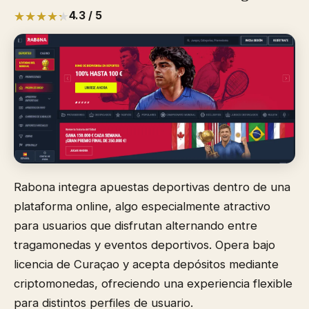
★★★★★
★★★★★
4.3 / 5
Rabona integra apuestas deportivas dentro de una
plataforma online, algo especialmente atractivo
para usuarios que disfrutan alternando entre
tragamonedas y eventos deportivos. Opera bajo
licencia de Curaçao y acepta depósitos mediante
criptomonedas, ofreciendo una experiencia flexible
para distintos perfiles de usuario.